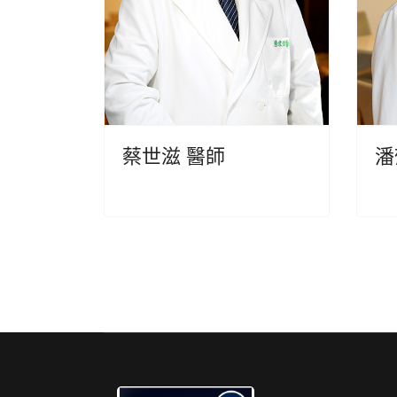
蔡世滋 醫師
潘