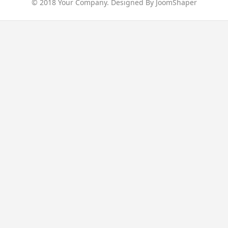
© 2018 Your Company. Designed By
JoomShaper