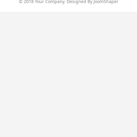
© 2018 Your Company. Designed By
JoomShaper