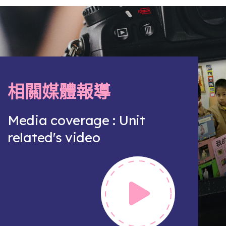
相關媒體報導
Media coverage : Unit
related's video