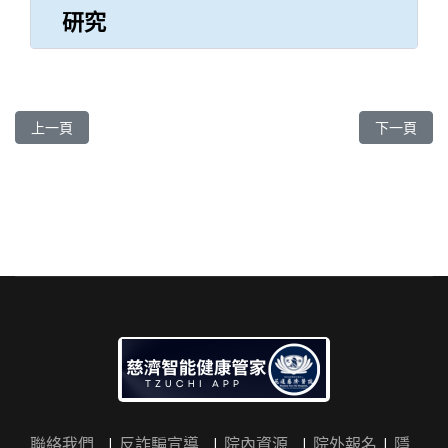
研究
上一篇文章: 張比嵩 主任
下一篇文章:
上一頁
下一頁
聯絡我們
|
反詐騙宣導
|
院內資源
|
院外報名
|
隱