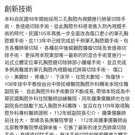
創新技術
本科自民國98年開始採用三孔胸腔內視鏡進行肺葉切除手
術， 食道癌切除手術，從此胸腔外科逐漸進入到內視鏡手
術的時代，民國105年再進一步全面改為傷口更小的單孔胸
腔鏡手術，迄113年中己經完成近千例單孔胸腔鏡手術，包
含各種肺葉切除， 各種前中後縱膈腔腫瘤切除及食道癌切
除手術， 更採用本院東部唯一最新的的混合手術室進行一
站式立體定位單孔胸腔鏡切除肺部小腫瘤手術， 並且完成
多例高難度的單孔胸腔內視鏡袖式肺葉切除手術， 傷口
小、美觀好、 疼痛少、 下床早、 住院天數短、 恢復快。
108年徐中平教授由台中榮民總醫院胸腔外科轉來本院任職
副院長， 自此胸腔外科手術數目不斷成長, 帶領本院成為中
華民國胸腔外科住院醫師訓練醫院，同年鍾秉儒醫師也在徐
副院長的鼓勵下加入胸腔外科團隊， 並且在在109年取得胸
腔外科專科醫師證照， 112年經副院長引介， 鍾秉儒醫師
前往台大， 榮總及長庚醫院學習， 112年底鍾秉儒醫師由
北部教學醫院學成歸來後， 引進了最新的逹文西肺葉切除
手術、 食道癌切除手術、 無法手術切除的肺部腫瘤立體定