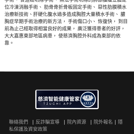
位冷涷消融手術、 肋骨骨折骨板固定手術、 惡性肋膜積水
治療新技術、肝硬化腹水過多造成胸腔大量積水手術、 膿
胸症早期手術治療的新方法， 手術傷口小、 恢復快， 到目
前為止己經取得相當良好的成果， 廣泛獲得患者的好評，
大大嘉惠東部地區病患， 使慈濟胸腔外科成為東部的依
靠。
聯絡我們
|
反詐騙宣導
|
院內資源
|
院外報名
|
隱
私保護及資安政策