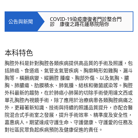
COVID-19染疫康復者門診整合門
診 康復之路花蓮慈院陪你
COVID-19染疫康復者門診整合門
公告與新聞
診 康復之路花蓮慈院陪你
COVID-19染疫康復者門診整合門
診 康復之路花蓮慈院陪你
本科特色
胸腔外科是針對胸腔各類疾病提供高品質的手術及照護，包
括肺癌、食道癌、氣管支氣管疾病、胸廓畸形如雞胸、漏斗
胸等，橫膈病變、縱膈腔 腫瘤、胸部外傷、以及氣胸、膿
胸、肺膿瘍、肋膜積水、肺氣腫、結核和黴菌感染等。胸腔
外科最新的趨勢，在於肺癌小肺葉的切除手術使用達文西或
單孔胸腔內視鏡手術，除了應用於治療病患各類胸腔病痛之
外，更藉著新知識、技術與持續的照護品質提升，亦配合醫
院混合式手術室之發展，提升手術效率、精準度及安全性，
嘉惠病人。期望達成守護生命、守護健康、守護愛的任務及
對社區民眾負起疾病預防及健康促進的責任。