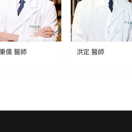
秉儒 醫師
洪定 醫師