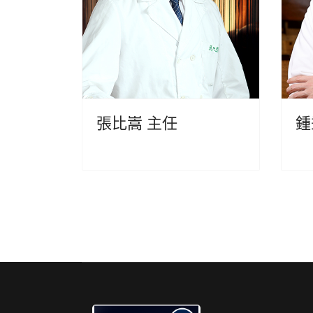
張比嵩 主任
鍾