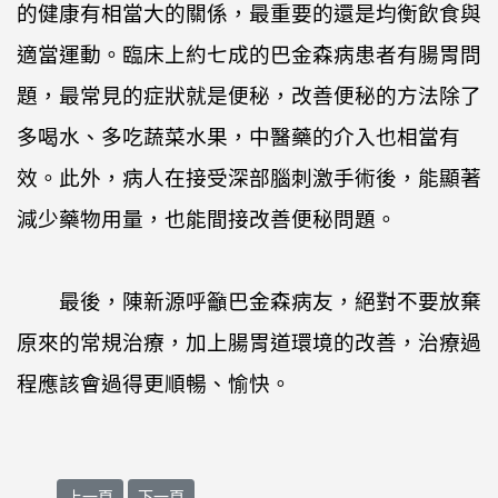
的健康有相當大的關係，最重要的還是均衡飲食與
適當運動。臨床上約七成的巴金森病患者有腸胃問
題，最常見的症狀就是便秘，改善便秘的方法除了
多喝水、多吃蔬菜水果，中醫藥的介入也相當有
效。此外，病人在接受深部腦刺激手術後，能顯著
減少藥物用量，也能間接改善便秘問題。
最後，陳新源呼籲巴金森病友，絕對不要放棄
原來的常規治療，加上腸胃道環境的改善，治療過
程應該會過得更順暢、愉快。
上一篇文章: 脊髓損傷的新希望
下一篇文章: 解開身體枷鎖 DBS治療肌張力障礙
上一頁
下一頁