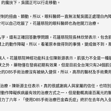
）的攙扶下，吳國正可以行走移動。
制的扭曲、顫動，所以，眼科醫師一直無法幫吳國正處理白內障
於可以自己吃飯了，花蓮慈院的眼科醫師也為他開刀治療。
名字，還有正確回答數學問題，花蓮慈院院長林欣榮表示，包含
體上的動作障礙，所以，看著原本做得到的事情，變成做不到，
的病人。花蓮慈院神經功能科主任陳新源表示，肌張力不全是一種
狀之外，藥物僅在發病初期有效果，但是目前全台灣只有24個
的DBS手術治療沒有被納入健保，所以，高昂的醫材及手術費
受治療，陳新源主任表示，真的很感謝病人與家屬的信任，也特
對動作障礙疾病最有效的治療方式之一，但是動輒高達百萬元的
力了六年，「使用DBS手術治療巴金森氏症」終於在去年內入