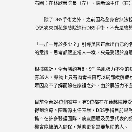
右圖：在林欣榮院長（左）、陳新源主任（右
除了DBS手術之外，之前因為全身會無法控
心這次來到花蓮慈院進行DBS手術，不光是終
「一加一等於多少？」引導吳國正說出自己的
的意識、思考都跟正常人一樣，只是受限於身
根據統計，全台灣約有8、9千名肌張力不全
有39人，藥物上只有肉毒桿菌可以局部緩解症
眾因為不了解而躲在家裡之外，由於肌張力不全
目前全台24位個案中，有9位都在花蓮慈院接
得到治療。陳新源主任表說，DBS手術目前是
擔。在許多醫護團隊、病友團體及民意代表的努
機會能被納入健保，幫助更多需要幫助的人。