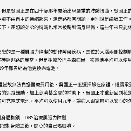
是吳國正是在四十歲那年開始出現嚴重的肢體扭曲，吳國正的
手腳不由自主的捲縮起來，連走路都有問題，更別說是繼續工作
床下，連照顧弟弟的媽媽也常常被踢到滿身是傷，這些年來只能
患的是一種肌張力障礙的動作障礙疾病，是位於大腦兩側控制肌
整神經迴路的異常。但是相較於巴金森病患一次電池平均可以使
009年都曾經為他更換過電池。
家裡變故無法負擔醫療費用後，吳國正一度選擇躲在家裡，繼續
捨的追蹤鼓勵，加上慈濟基金會的補助下，吳國正才重新回到花
的可充電式電池，平均可以使用九年，讓病人跟家屬可以安心的
的控制身體之後，開心的自己喝咖啡。