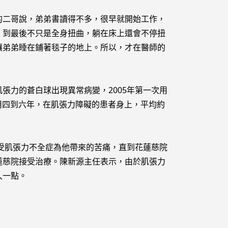
二哥說，弟弟書讀得不多，很早就開始工作，
。到最後不只是全身扭曲，躺在床上還會不停扭
讓弟弟睡在鋪著毯子的地上。所以，才在醫師的
張力的蒼白球出現異常病變，2005年第一次用
用四到六年，在肌張力障礙的患者身上，平均約
承受肌張力不全症為他帶來的苦痛，直到花蓮慈院
蓮慈院接受治療。陳新源主任表示，由於肌張力
久一點。