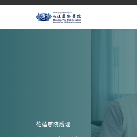
花蓮慈院護理