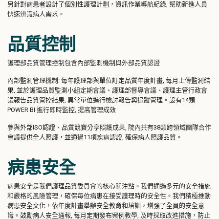
另針對病患者設計了個別性護理計劃，資訊作業導航紀錄, 幫助新進人員
快速辨識病人需求。
品質控制
護理部品質管理控制包含內部監測機制與外部品質認證
內部監測管理機制: 每年護理部與單位訂定品質年度計畫, 每月上傳監測結
果, 並於護理品質監測小組定期會議、護理部督導會議、護理主管行政會
議報告品質管控結果, 異常單位進行檢討報告與追蹤管理。設有14類
POWER BI 進行即時監控, 提高管理成效
參與外部ISO認證、品質競賽分享照護成果, 院內共有38類跨領域團隊合作
會議提供全人照護，並通過11項疾病認證, 確保病人照護品質。
病患安全
病患安全是我們護理品質委員會的核心關注點。我們通過多元
的安全措施
和嚴格的風險管理，確保每位病患在接受護理時的安全性。我們積極推動
病患安全文化，依年度計畫舉辦安全教育和培訓，增強了全員的安全意
識。鼓勵病人安全通報, 每月定期發布案例教學, 及時採取改進措施，防止