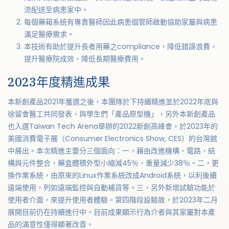
流配送至病患家中。
每個藥箱系統有專責醫師因此病患個管師啟動協助家屬與病患
滿足醫療需求。
本技術有助於提升長者用藥之compliance，降低錯誤浪費，
提升醫療院成效，降低長期醫療費用。
2023年度精進成果
本新創產品2021年獲選之後，本團隊於下持續精進並於2022年底與
徐留會醫工共同發表，與學生們「產品原型機」，另外本新創產品
也入選Taiwan Tech Arena舉辦的2022新創高峰會，於2023年的
美國消費電子展（Consumer Electronics Show, CES）的台灣館
中展出。本次精進主要分三個面向：一，藉由改進機構、電路，結
構與元件整合，藥盒體積外型小縮減45％，重量減少38％。二，更
換作業系統，由原來的Linux作業系統改成Android系統，以利後續
遠端使用，列如遠端監控與自動補貨等。三，另外新增試驗功能於
使用者介面，來提升使用者體驗。第四階段設驗故，於2023年二月
展開目前仍在持續進行中，目前成果顯示行為介者與其家屬對本產
品的滿意性僅得顯著改善。