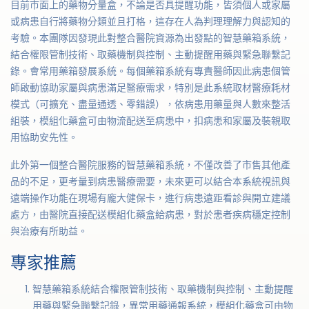
目前市面上的藥物分量盒，不論是否具提醒功能，皆須個人或家屬
或病患自行將藥物分類並且打格，這存在人為判理理解力與認知的
考驗。本團隊因發現此對整合醫院資源為出發點的智慧藥箱系統，
結合權限管制技術、取藥機制與控制、主動提醒用藥與緊急聯繫記
錄。會常用藥箱發展系統。每個藥箱系統有專責醫師因此病患個管
師啟動協助家屬與病患滿足醫療需求，特別是此系統取材醫療耗材
模式（可擴充、盡量通透、零錯誤），依病患用藥量與人數來整活
組裝，模組化藥盒可由物流配送至病患中，扣病患和家屬及裝親取
用協助安先性。
此外第一個整合醫院服務的智慧藥箱系統，不僅改善了市售其他產
品的不足，更考量到病患醫療需要，未來更可以結合本系統視訊與
遠端操作功能在現場有龐大健保卡，進行病患遠距看診與開立建議
處方，由醫院直接配送模組化藥盒給病患，對於患者疾病穩定控制
與治療有所助益。
專家推薦
智慧藥箱系統結合權限管制技術、取藥機制與控制、主動提醒
用藥與緊急聯繫記錄，異常用藥通報系統，模組化藥盒可由物