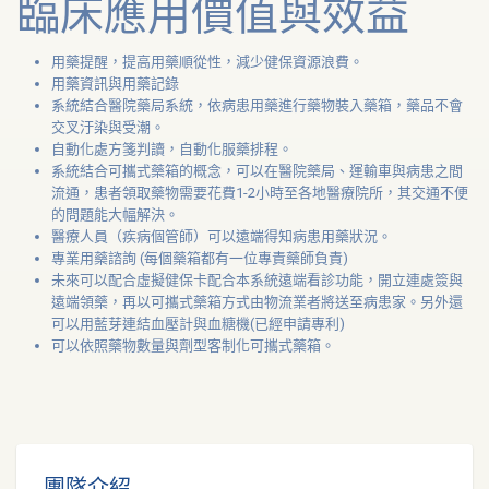
臨床應用價值與效益
用藥提醒，提高用藥順從性，減少健保資源浪費。
用藥資訊與用藥記錄
系統結合醫院藥局系統，依病患用藥進行藥物裝入藥箱，藥品不會
交叉汙染與受潮。
自動化處方箋判讀，自動化服藥排程。
系統結合可攜式藥箱的概念，可以在醫院藥局、運輸車與病患之間
流通，患者領取藥物需要花費1-2小時至各地醫療院所，其交通不便
的問題能大幅解決。
醫療人員（疾病個管師）可以遠端得知病患用藥狀況。
專業用藥諮詢 (每個藥箱都有一位專責藥師負責)
未來可以配合虛擬健保卡配合本系統遠端看診功能，開立連處簽與
遠端領藥，再以可攜式藥箱方式由物流業者將送至病患家。另外還
可以用藍芽連結血壓計與血糖機(已經申請專利)
可以依照藥物數量與劑型客制化可攜式藥箱。
團隊介紹