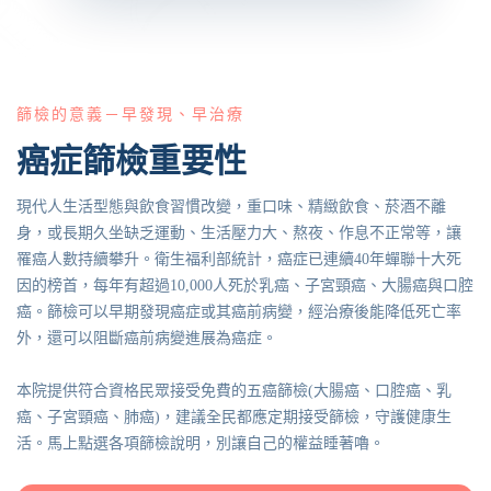
篩檢的意義－早發現、早治療
癌症篩檢重要性
現代人生活型態與飲食習慣改變，重口味、精緻飲食、菸酒不離
身，或長期久坐缺乏運動、生活壓力大、熬夜、作息不正常等，讓
罹癌人數持續攀升。衛生福利部統計，癌症已連續40年蟬聯十大死
因的榜首，每年有超過10,000人死於乳癌、子宮頸癌、大腸癌與口腔
癌。篩檢可以早期發現癌症或其癌前病變，經治療後能降低死亡率
外，還可以阻斷癌前病變進展為癌症。
本院提供符合資格民眾接受免費的五癌篩檢(大腸癌、口腔癌、乳
癌、子宮頸癌、肺癌)，建議全民都應定期接受篩檢，守護健康生
活。馬上點選各項篩檢說明，別讓自己的權益睡著嚕。