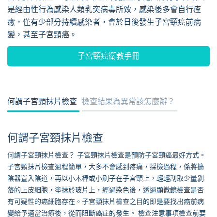
是經由性行為感染人類乳突病毒所致，感染後多會自行痊
癒，僅有少部分持續感染者，會於日後發生子宮頸癌前病
變，甚至子宮頸癌。
子宮頸癌衛教手冊
何謂子宮頸抹片檢查
檢查結果為異常該怎麼辦？
何謂子宮頸抹片檢查
何謂子宮頸抹片檢查？ 子宮頸抹片檢查是預防子宮頸癌最好方式。
子宮頸抹片檢查過程簡單，大多不會感到疼痛，採檢過程，係將擴
陰器置入陰道，再以小木棒或小刷子在子宮頸上，輕輕刮取少量剝
落的上皮細胞，塗抹於玻片上，經過染色後，透過顯微鏡檢查是否
有可疑性的癌細胞存在。子宮頸抹片檢查之目的即是要找出癌前病
變給予適當治療後，從而阻斷癌症的發生。 檢查注意事項檢查前要