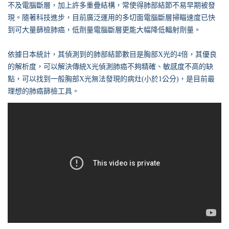
不及電腦斷層，加上許多重疊結構，常使得肺部結節不易早期被發
現。隨著科技進步，目前廣泛運用的多切面電腦斷層掃瞄速度已快
到可大量篩檢肺癌，低劑量電腦斷層更能大幅降低輻射劑量。
依據日本統計，其偵測到的肺部結節數目是胸部X光的4倍，其優良
的解析度，可以解決傳統X光偵測肺癌不夠精確、敏感度不高的缺
點，可以找到一般胸部X光無法發現的病灶(小於1公分)，是目前最
理想的肺癌篩檢工具。