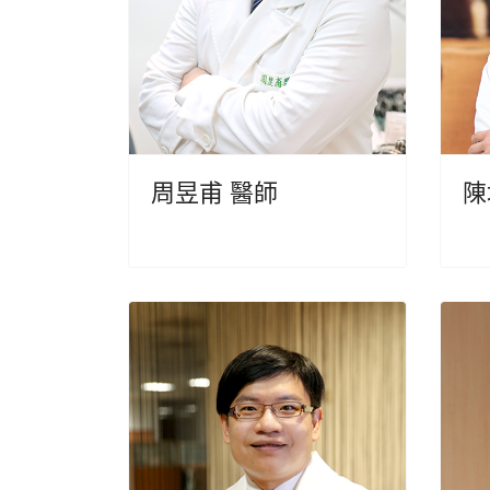
周昱甫 醫師
陳