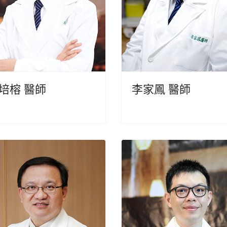
培榕 醫師
李家鳳 醫師