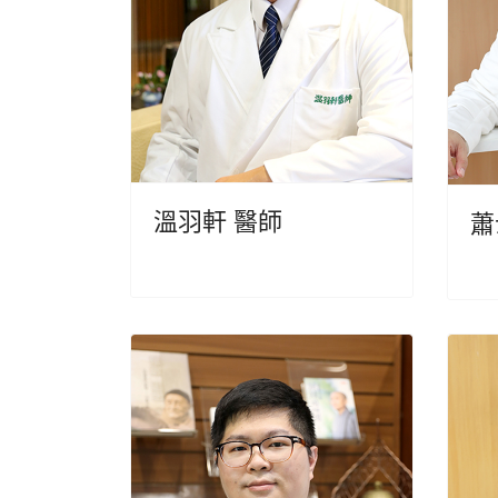
溫羽軒 醫師
蕭