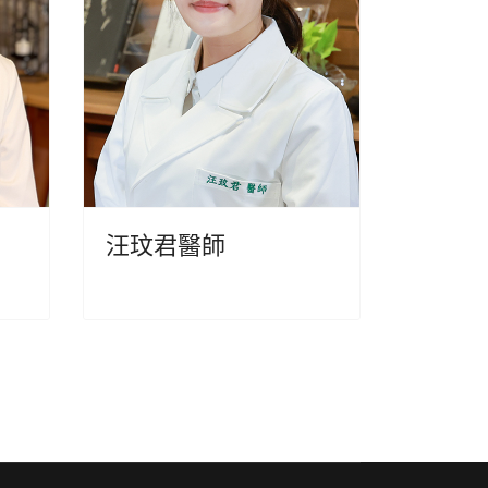
汪玟君醫師