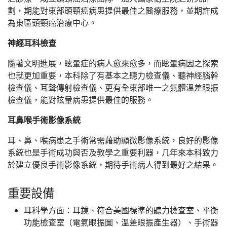
惡性皮膚纖維瘤跨海求醫 勇敢媽
劃，期能對東部頭頸癌病患提供最佳之醫療服務，並期許成
媽變臉重生
為東區頭頸癌治療中心。
跨團隊醫療精準手術 從頭到腳
神經耳科檢查
再造自信人生
隨著文明進展，眩暈症的病人愈來愈多，而眩暈病因之探索
陳培榕獲醫療奉獻獎
也就更加重要，本科除了有基本之聽力檢查儀、聽神經腦幹
檢查儀、耳聲傳射檢查儀、更有全東部唯一之氣體溫差眼振
四手聯彈 經鼻經蝶竇腦瘤清除術
檢查儀，能對眩暈病患提供最佳的服務。
耳鼻喉手術影像系統
耳、鼻、喉病患之手術常需藉助顯微影像系統，良好的影像
系統也是手術成功與否及教學之重要利器，几年來本科致力
於建立優良手術影像系統，期待手術病人得到最好之結果。
重要設備
耳科學方面：耳鏡、符合美國標準的聽力檢查室、平衡
功能檢查室（電氣眼振圖、溫差眼振產生器）、手術器