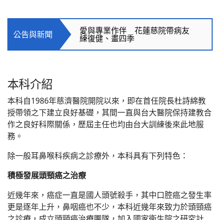
四手聯彈 經鼻經蝶竇腦瘤清除術
愛與專業作伴 花蓮慈院帶病友
公告與新聞
練復健、畫四季
高空異物墜落嚴重腦傷昏迷 花蓮
慈院中西合療助小勇士重生
本科介紹
眼睛痛視力模糊 竟是非典型的
嗅神經母細胞癌
本科自1986年慈濟醫院開院以來，即在首任院長杜詩綿教
授帶領之下建立良好基礎，其間一直與台大醫院保持建教合
花蓮慈院引進內視鏡吞嚥檢查同
作之良好科際關係，歷屆主任也均由台大訓練後來此地服
步治療 有效改善嗆咳、吞嚥障
務。
礙
除一般耳鼻喉科疾病之診療外，本科具有下列特色：
「口灼症」患者求醫四年終見曙
光 改善口腔慢性疼痛 找回穩
積極發展頭頸癌之治療
定日常
近幾年來，癌症一直是國人頭號殺手，其中口腔癌之發生率
醫「寮」罕病煥新生 慈濟醫療傳
愛國際
更是逐年上升，鼻咽癌也不少，本科近幾年來致力於頭頸癌
之診療，成立頭頸癌治療團隊，加入國家衛生院之研究計