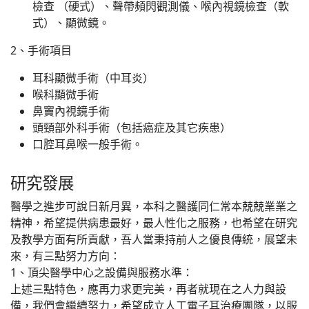
檢查 （硬式）、聲帶頻閃觀測儀、喉內視鏡檢查（軟
式）、顯微鏡。
2、手術項目
耳科顯微手術（中耳炎）
喉科顯微手術
鼻竇內視鏡手術
頭頸部外科手術（包括癌症及其它疾患）
口腔耳鼻喉一般手術。
研究發展
醫學之進步可說日新月異，本科之醫護同仁常本兢兢業業之
精神，希望提供病患最好，最人性化之服務，也希望在研究
及教學方面有所貢獻，吾人當秉持前人之優良傳統，展望未
來，有三點努力方向：
1、頂尖醫學中心之設備與服務水準：
上述三點特色，應再力求更完美，再者就現在之人力與設
備，我們會繼續努力，希望成立人工電子耳治療團隊，以服