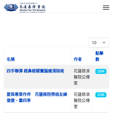
每頁顯示條數
點擊
名稱
作者
數
文章列表
四手聯彈 經鼻經蝶竇腦瘤清除術
花蓮慈濟
2359
醫院公傳
室
愛與專業作伴 花蓮慈院帶病友練
花蓮慈濟
2105
復健、畫四季
醫院公傳
室