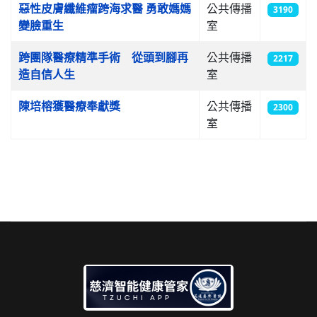
惡性皮膚纖維瘤跨海求醫 勇敢媽媽
公共傳播
3190
變臉重生
室
跨團隊醫療精準手術 從頭到腳再
公共傳播
2217
造自信人生
室
陳培榕獲醫療奉獻獎
公共傳播
2300
室