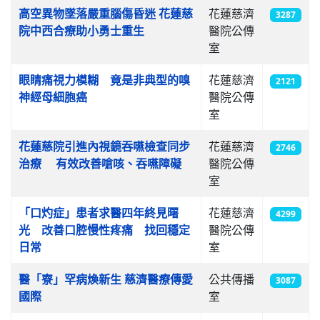
高空異物墜落嚴重腦傷昏迷 花蓮慈
花蓮慈濟
3287
院中西合療助小勇士重生
醫院公傳
室
眼睛痛視力模糊 竟是非典型的嗅
花蓮慈濟
2121
神經母細胞癌
醫院公傳
室
花蓮慈院引進內視鏡吞嚥檢查同步
花蓮慈濟
2746
治療 有效改善嗆咳、吞嚥障礙
醫院公傳
室
「口灼症」患者求醫四年終見曙
花蓮慈濟
4299
光 改善口腔慢性疼痛 找回穩定
醫院公傳
日常
室
醫「寮」罕病煥新生 慈濟醫療傳愛
公共傳播
3087
國際
室