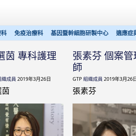
療科
免疫治療科
基因暨幹細胞研製中心
適應症
選茵 專科護理
張素芬 個案管
師
組織成員
2019年3月26日
GTP
組織成員
2019年3月26
選茵
張素芬