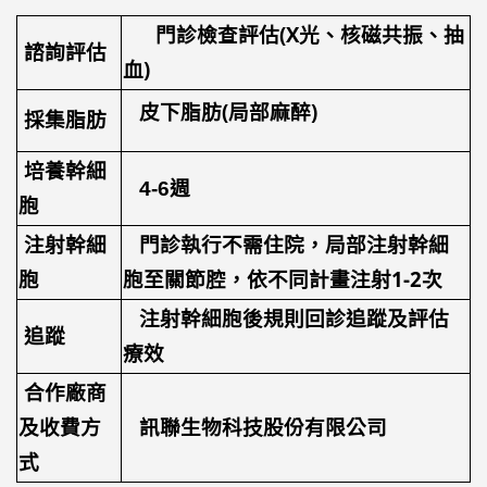
門診檢查評估(X光、核磁共振、抽
諮詢評估
血)
皮下脂肪(局部麻醉)
採集脂肪
培養幹細
週
4-6
胞
注射幹細
門診執行不需住院，局部注射幹細
胞
胞至關節腔，依不同計畫注射1-2次
注射幹細胞後規則回診追蹤及評估
追蹤
療效
合作廠商
及收費方
訊聯生物科技股份有限公司
式