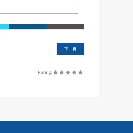
上半年會議日期：1/21、2/25、3/25、4/29、5/27、6/24
下一篇文章: 修訂本會專案審查申請
下一頁
Rating: