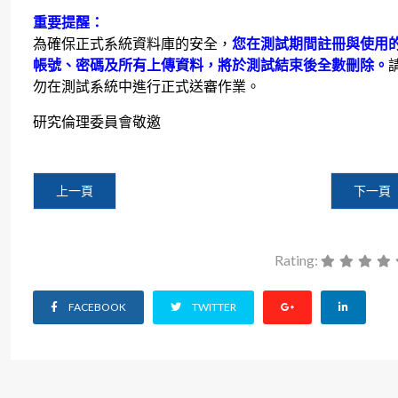
重要提醒：
為確保正式系統資料庫的安全，
您在測試期間註冊與使用
帳號、密碼及所有上傳資料，將於測試結束後全數刪除。
勿在測試系統中進行正式送審作業。
研究倫理委員會敬邀
上一篇文章: IRB系統轉換通知及線上說明會
下一篇文章
上一頁
下一頁
Rating:
FACEBOOK
TWITTER