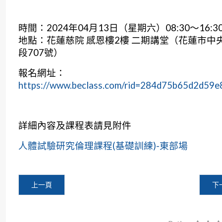
時間：2024年04月13日（星期六）08:30～16:3
地點：花蓮慈院 感恩樓2樓 二期講堂（花蓮市中
段707號）
報名網址：
https://www.beclass.com/rid=284d75b65d2d59
詳細內容及課程表請見附件
人體試驗研究倫理課程(基礎訓練)-東部場
上一篇文章: 【代公告】財團法人醫學研究倫理基金會於113
下
上一頁
下