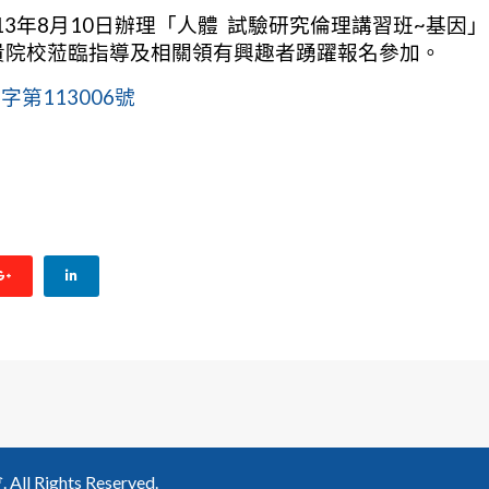
3年8月10日辦理「人體 試驗研究倫理講習班~基因
貴院校蒞臨指導及相關領有興趣者踴躍報名參加。
字第113006號
13年7月13(星期六)及113年8月10日(星期六)辦理由衛生福利部食
Rights Reserved.