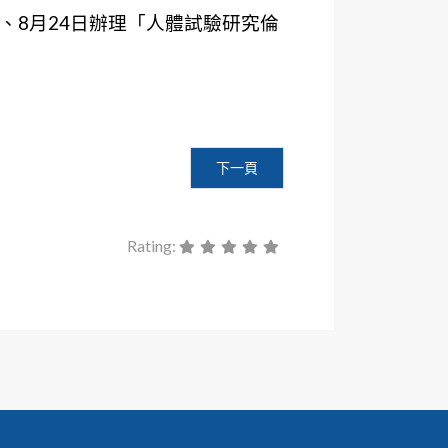
」、8月24日辦理「人體試驗研究倫
品藥物管理署指導之「人體試驗研究倫理課程」
下一篇文章: 【課程公告】本會訂於20
下一頁
Rating: