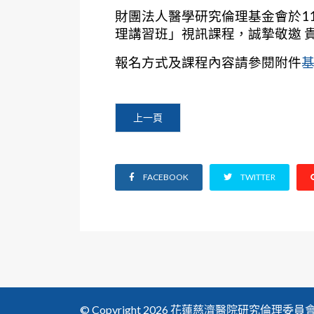
財團法人醫學研究倫理基金會於11
理講習班」視訊課程，誠摯敬邀 
報名方式及課程內容請參閱附件
基
上一篇文章: 【代公告】國泰綜合醫院訂於1
上一頁
FACEBOOK
TWITTER
© Copyright 2026 花蓮慈濟醫院研究倫理委員會. All 