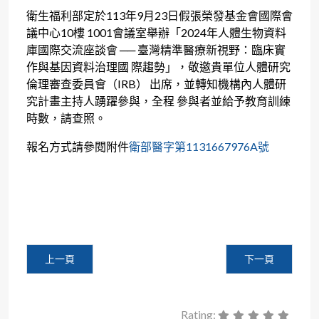
衛生福利部定於113年9月23日假張榮發基金會國際會
議中心10樓 1001會議室舉辦「2024年人體生物資料
庫國際交流座談會 ── 臺灣精準醫療新視野：臨床實
作與基因資料治理國 際趨勢」，敬邀貴單位人體研究
倫理審查委員會（IRB） 出席，並轉知機構內人體研
究計畫主持人踴躍參與，全程 參與者並給予教育訓練
時數，請查照。
報名方式請參閱附件
衛部醫字第1131667976A號
上一篇文章: 【代公告】中央健保署「113年民眾自主管理健
下一篇文章: 【
上一頁
下一頁
Rating: