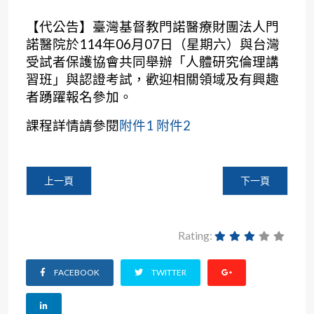
【代公告】臺灣基督教門諾醫療財團法人門
諾醫院於114年06月07日（星期六）與台灣
受試者保護協會共同舉辦「人體研究倫理講
習班」與認證考試，歡迎相關領域及有興趣
者踴躍報名參加。
課程詳情請參閱
附件1
附件2
上一篇文章: 【代公告】醫療財團法人羅許基金會羅東博愛醫院
下一篇文章: 【
上一頁
下一頁
Rating:
FACEBOOK
TWITTER