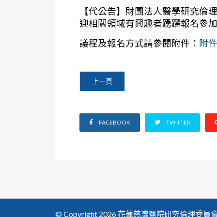
【代公告】財團法人醫學研究倫理基
迎相關領域有興趣者踴躍報名參
議程及報名方式請參閱附件：
附件
上一篇文章: 【代公告】中國醫藥大學附設
上一頁
FACEBOOK
TWITTER
© Copyright 2026 花蓮慈濟醫院研究倫理委員會. All 