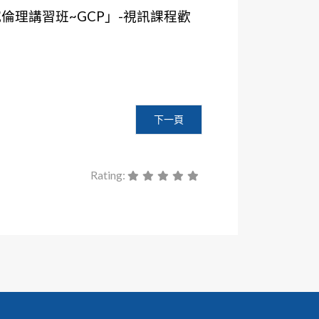
倫理講習班~GCP」-視訊課程歡
」，歡迎相關領域及有興趣者踴躍報名參加。
下一篇文章: 【代公告】醫療財團法
下一頁
Rating: