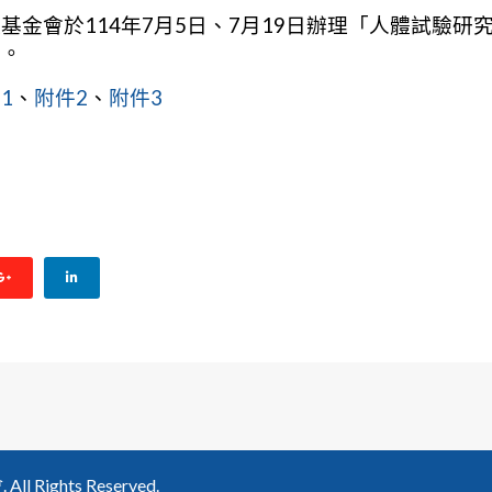
金會於114年7月5日、7月19日辦理「人體試驗研究
加。
1
、
附件2
、
附件3
醫院於114年08月08日至114年11月28日舉辦「臨床試驗系列課程Ⅱ
Rights Reserved.