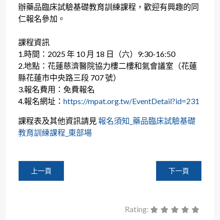
辦藥品臨床試驗基礎教育訓練課程，歡迎有興趣的同
仁報名參加。
課程資訊
1.時間：2025 年 10 月 18 日（六）9:30-16:50
2.地點：花蓮慈濟醫院協力樓二樓和氣會議室（花蓮
縣花蓮市中央路三段 707 號）
3.報名費用：免費報名
4.報名網址：
https://mpat.org.tw/EventDetail?id=231
課程表及其他資訊請見
報名須知_藥品臨床試驗基礎
教育訓練課程_東部場
上一篇文章: 【代公告】國泰醫院於114年10月4日(六)舉辦「
下一篇文章: 【
上一頁
下一頁
Rating: