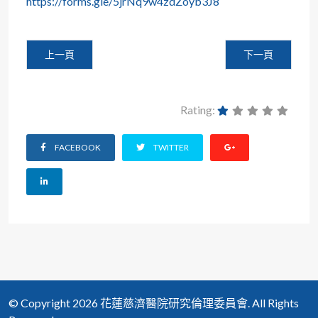
https://forms.gle/5jrNq9w4zdZoyb3J8
上一篇文章: 【代公告】國泰綜合醫院 將於4/25日(六)舉
下一篇文章: 【
上一頁
下一頁
Rating:
FACEBOOK
TWITTER
© Copyright 2026 花蓮慈濟醫院研究倫理委員會. All Rights