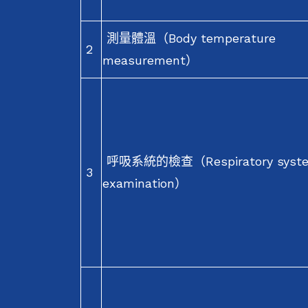
測量體溫（Body temperature
2
measurement）
呼吸系統的檢查（Respiratory syst
3
examination）