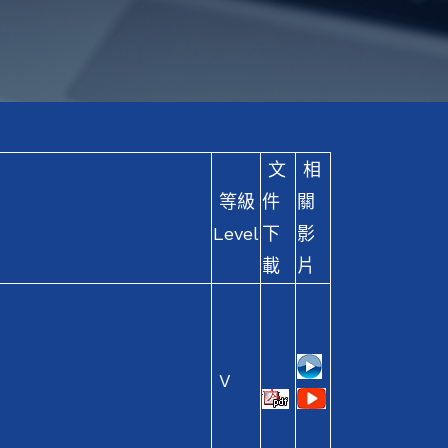
文
相
等級
件
關
Level
下
影
載
片
。
V