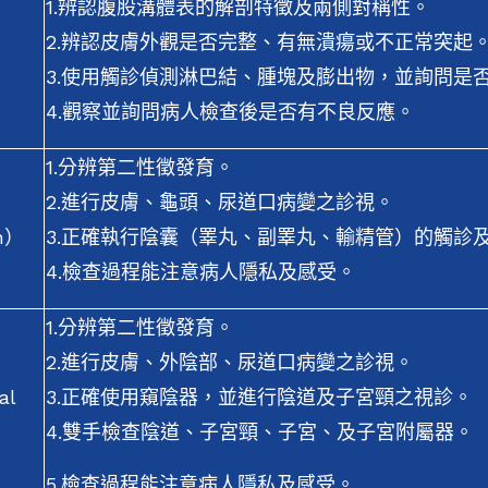
1.辨認腹股溝體表的解剖特徵及兩側對稱性。
2.辨認皮膚外觀是否完整、有無潰瘍或不正常突起
3.使用觸診偵測淋巴結、腫塊及膨出物，並詢問是
4.觀察並詢問病人檢查後是否有不良反應。
1.分辨第二性徵發育。
2.進行皮膚、龜頭、尿道口病變之診視。
on）
3.正確執行陰囊（睪丸、副睪丸、輸精管）的觸診
4.檢查過程能注意病人隱私及感受。
1.分辨第二性徵發育。
2.進行皮膚、外陰部、尿道口病變之診視。
al
3.正確使用窺陰器，並進行陰道及子宮頸之視診。
4.雙手檢查陰道、子宮頸、子宮、及子宮附屬器。
5.檢查過程能注意病人隱私及感受。