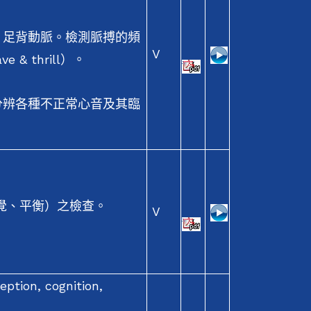
、足背動脈。檢測脈搏的頻
V
 thrill）。
分辨各種不正常心音及其臨
感覺、平衡）之檢查。
V
ption, cognition,