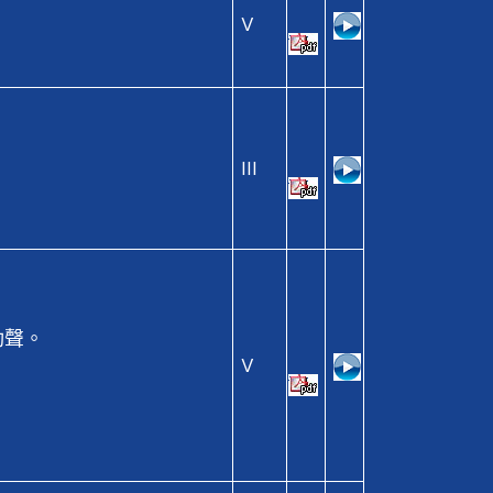
V
。
III
動聲。
V