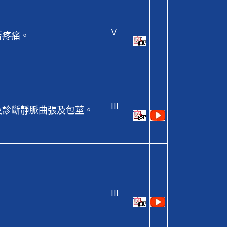
。
V
否疼痛。
III
及診斷靜脈曲張及包莖。
III