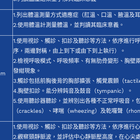
1.列出體溫測量方式適應症（肛溫、口溫、腋溫及
2.使用體溫計測量體溫，並判讀其臨床意義。
1.使用視診、觸診、扣診及聽診等方法，依序進行
序，兩邊對稱，由上到下或由下到上執行）。
2.檢視呼吸模式、呼吸頻率、有無肋骨變形、胸壁
發紺現象。
em
3.觸診包括前胸後背的胸部擴張、觸覺震顫（tactile 
4.胸壁扣診。能分辨鈍音及鼓音（tympanic）。
5.使用聽診器聽診，並辨別出各種不正常呼吸音，
（crackles）、哮喘（wheezing）及乾囉聲（rhon
1.使用視診、觸診、扣診及聽診等方法，依序進行
2.觀察頸靜脈波，並評估中心靜脈壓高度，在心尖處