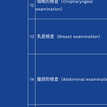
咽喉的檢查（Oropharyngeal
12
examination）
13
乳房檢查（Breast examination）
14
腹部的檢查（Abdominal examinati