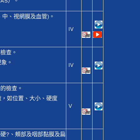
 VAS）。
、中、視網膜及血管)。
IV
鏡檢查。
現象。
IV
腺的檢查。
徵，如位置、大小、硬度
V
軟硬?、頰部及咽部黏膜及扁