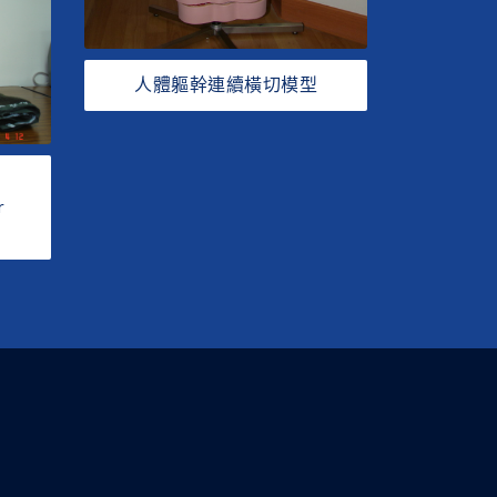
人體軀幹連續橫切模型
r