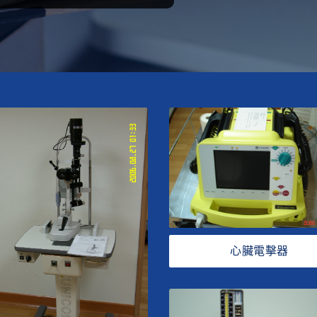
心臟電擊器