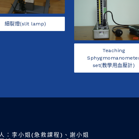
細裂燈(slit lamp)
Teaching
Sphygmomanomete
set(教學用血壓計)
人：李小姐(急救課程)、謝小姐