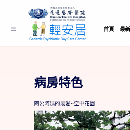
首頁
最
病房特色
阿公阿媽的最愛~空中花園