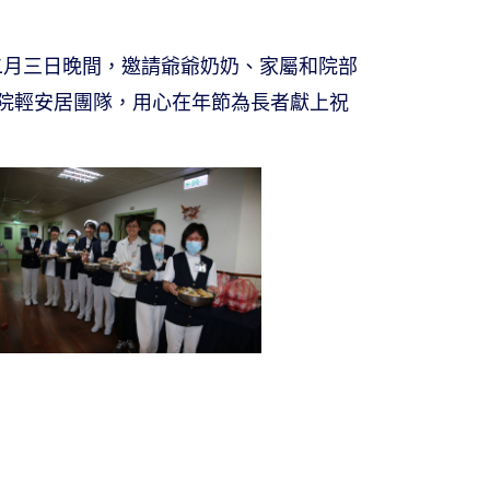
在二月三日晚間，邀請爺爺奶奶、家屬和院部
院輕安居團隊，用心在年節為長者獻上祝