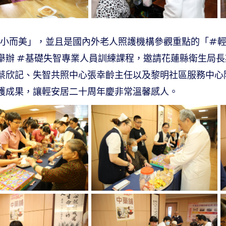
公認為「小而美」，並且是國內外老人照護機構參觀重點的「
舉辦 #基礎失智專業人員訓練課程，邀請花蓮縣衛生局
蔡欣記、失智共照中心張幸齡主任以及黎明社區服務中心
護成果，讓輕安居二十周年慶非常溫馨感人。