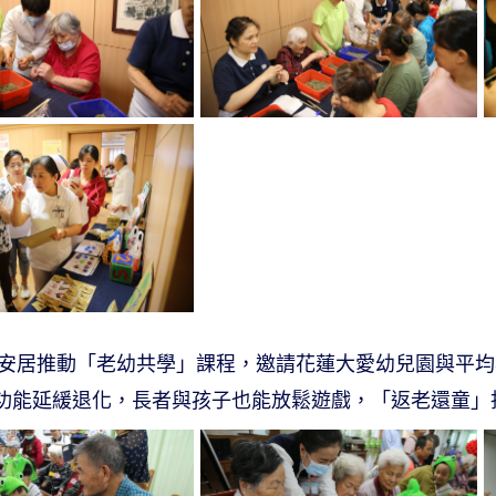
濟醫院輕安居推動「老幼共學」課程，邀請花蓮大愛幼兒園與
功能延緩退化，長者與孩子也能放鬆遊戲，「返老還童」