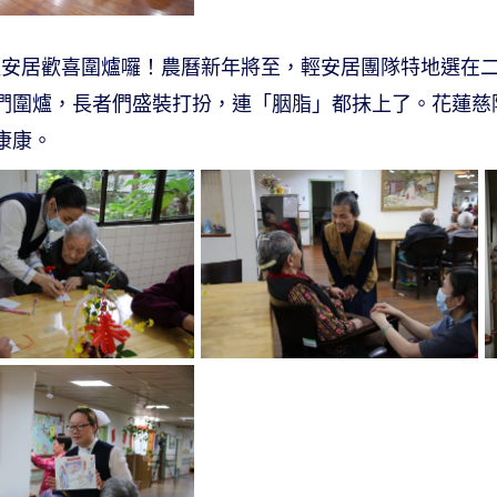
濟醫院輕安居歡喜圍爐囉！農曆新年將至，輕安居團隊特地選
們圍爐，長者們盛裝打扮，連「胭脂」都抹上了。花蓮慈
康康。