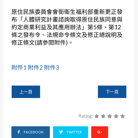
原住民族委員會會銜衛生福利部重新更正發
布「人體研究計畫諮詢取得原住民族同意與
約定商業利益及其應用辦法」第5條、第12
條之發布令、法規命令條文及修正總說明及
修正條文(請參閱附件)。
附件1
附件2
附件3
上一篇文章: 公告本會2026年上半年會議日期：1/27、2/24、3/31
下一篇文章: 承辦
上一頁
下一頁
Rating:
FACEBOOK
TWITTER