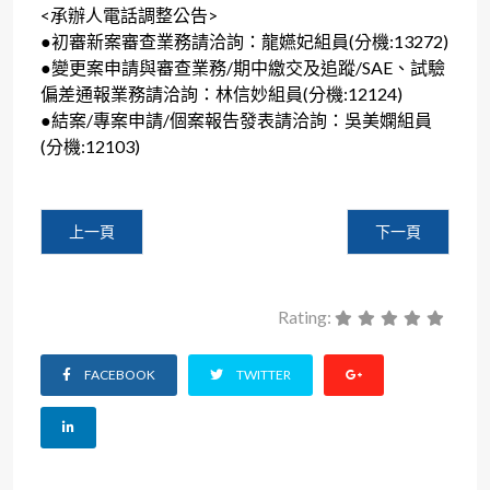
<承辦人電話調整公告>
●初審新案審查業務請洽詢：龍嬿妃組員(分機:13272)
●變更案申請與審查業務/期中繳交及追蹤/SAE、試驗
偏差通報業務請洽詢：林信妙組員(分機:12124)
●結案/專案申請/個案報告發表請洽詢：吳美嫻組員
(分機:12103)
上一篇文章: 原住民族委員會會銜衛生福利部重新更正發布「
下一篇文章: 公告本
上一頁
下一頁
Rating:
FACEBOOK
TWITTER