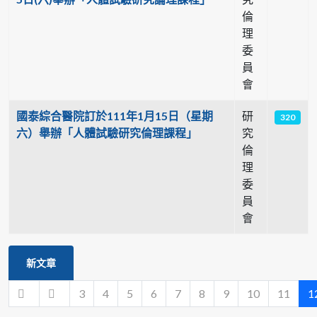
倫
理
委
員
會
國泰綜合醫院訂於111年1月15日（星期
研
320
六）舉辦「人體試驗研究倫理課程」
究
倫
理
委
員
會
新文章
3
4
5
6
7
8
9
10
11
1