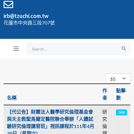
irb@tzuchi.com.tw
花蓮市中央路三段707號
每頁顯示條
作
點擊
名稱
者
數
文章列表
【代公告】財團法人醫學研究倫理基金會
研
300
與天主教聖馬爾定醫院聯合舉辦「人體試
究
驗研究倫理講習班」視訊課程於111年4月
倫
30日（星期六)
理