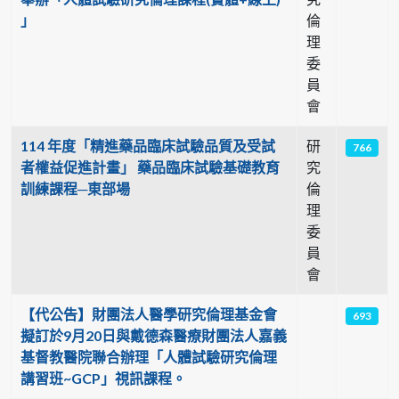
」
倫
理
委
員
會
114 年度「精進藥品臨床試驗品質及受試
研
766
者權益促進計畫」 藥品臨床試驗基礎教育
究
訓練課程─東部場
倫
理
委
員
會
【代公告】財團法人醫學研究倫理基金會
693
擬訂於9月20日與戴德森醫療財團法人嘉義
基督教醫院聯合辦理「人體試驗研究倫理
講習班~GCP」視訊課程。