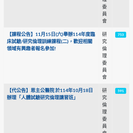
委
員
會
【課程公告】11月15日(六)舉辦114年度臨
研
753
床試驗/研究倫理訓練課程(二)，歡迎相關
究
領域有興趣者報名參加!
倫
理
委
員
會
【代公告】恩主公醫院 於114年10月18日
研
591
辦理「人體試驗研究倫理講習班」
究
倫
理
委
員
會