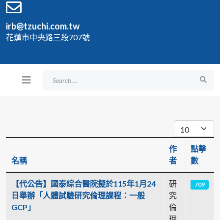
irb@tzuchi.com.tw
花蓮市中央路三段707號
每頁顯示條
作
點擊
名稱
者
數
文章列表
【代公告】國泰綜合醫院擬於115年1月24
研
709
日舉辦「人體試驗研究倫理課程：一般
究
GCP」
倫
理