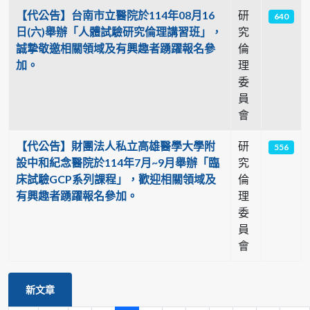
【代公告】台南市立醫院於114年08月16
研
640
日(六)舉辦「人體試驗研究倫理講習班」，
究
誠摯敬邀相關領域及有興趣者踴躍報名參
倫
加。
理
委
員
會
【代公告】財團法人私立高雄醫學大學附
研
556
設中和紀念醫院於114年7月~9月舉辦「臨
究
床試驗GCP系列課程」，歡迎相關領域及
倫
有興趣者踴躍報名參加。
理
委
員
會
新文章