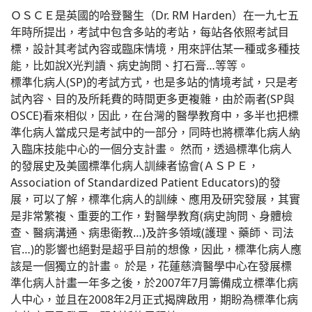
ＯＳＣＥ是英國的哈登醫生（Dr. RM Harden）在一九七五
年時所提出，考試中包含多站的考站，每站各依照考試目
標，設計其考試內容或臨床情境，用來評估某一種或多種技
能，比如說X光判讀、病史詢問、打石膏…等等。
標準化病人(SP)的考試方式，也是多站的情境考試，只是考
試內容、目的及所耗費的時間更多更複雜，由於兩者(SP與
OSCE)看來相似，因此，在台灣的醫學教育中，多半也把標
準化病人當成只是考試中的一部分，同時也將標準化病人納
入臨床技能中心的一個分支計畫。 然而，透過標準化病人
的發展史及美國標準化病人訓練者協會(ＡＳＰＥ，
Association of Standardized Patient Educators)的發
展，可以了解，標準化病人的訓練、應用及研究發展，其實
是非常繁複、重要的工作，對醫學教育(病史詢問、身體檢
查、醫病溝通、病患衛教…)及許多領域(護理、藥師、司法
官…)的影響也絕對是超乎目前的想像，因此，標準化病人應
該是一個獨立的計畫。 於是，花蓮慈濟醫學中心在發展標
準化病人計畫一年多之後，於2007年7月籌備成立標準化病
人中心，並且在2008年2月正式揭牌啟用，期盼為標準化病