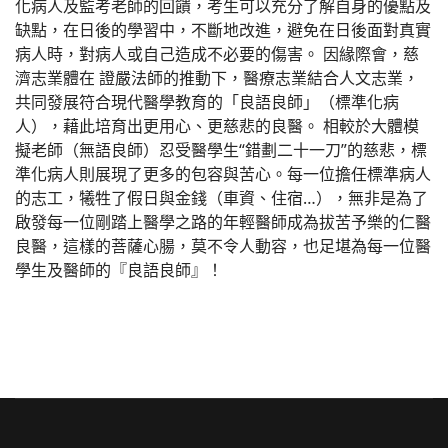
化病人及監考老師的回饋，考生可以充分了解自身的優點及
缺點，在日後的學習中，不斷地改進，避免在日後面對真實
病人時，對病人或自己造成不必要的傷害。 因緣際會，慈
濟志業體在 證嚴法師的推動下，醫療志業結合人文志業，
共同發展符合現代醫學教育的「良語良師」（標準化病
人），藉此培育出更用心、更慈悲的良醫。 相較於大體模
擬老師（無語良師）忍受醫學生“錯劃二十一刀”的慈悲，標
準化病人則展現了更多的包容與苦心。每一位擔任標準病人
的志工，犧牲了假日與金錢（車資、住宿…），無非是為了
啟發每一位剛踏上醫學之路的年輕醫師成為拔苦予樂的仁醫
良醫，這樣的菩薩心腸，莫不令人動容，也足堪為每一位醫
學生及醫師的『良語良師』！