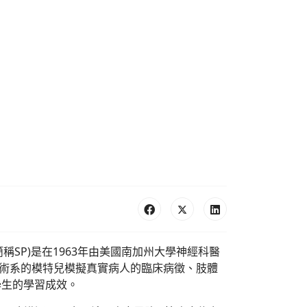
ients，簡稱SP)是在1963年由美國南加州大學神經科醫
訓練藝術系的模特兒模擬真實病人的臨床病徵、肢體
學生的學習成效。