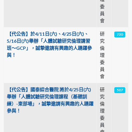
委
員
會
【代公告】於4/11日(六)、4/25日(六)、
研
730
5/16日(六)舉辦「人體試驗研究倫理講習
究
班〜GCP」，誠摯邀請有興趣的人踴躍參
倫
與！
理
委
員
會
【代公告】國泰綜合醫院 將於4/25日(六)
研
507
舉辦「人體試驗研究倫理課程（基礎訓
究
練）-東部場」，誠摯邀請有興趣的人踴躍
倫
參與！
理
委
員
會