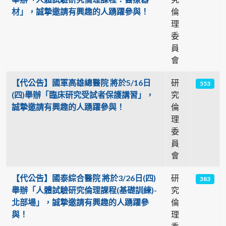
材」，誠摯邀請有興趣的人踴躍參與！
倫
理
委
員
會
【代公告】國軍高雄總醫院 將於5/16日
研
553
(四)舉辦「臨床研究受試者保護講習」，
究
誠摯邀請有興趣的人踴躍參與！
倫
理
委
員
會
【代公告】國泰綜合醫院 將於3/26日(四)
研
383
舉辦「人體試驗研究倫理課程(基礎訓練)-
究
北部場」，誠摯邀請有興趣的人踴躍參
倫
與！
理