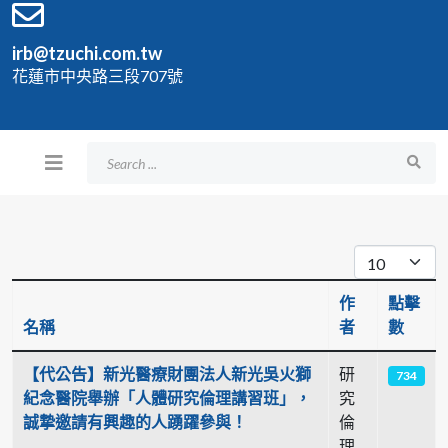
irb@tzuchi.com.tw
花蓮市中央路三段707號
每頁顯示條
作
點擊
名稱
者
數
文章列表
【代公告】新光醫療財團法人新光吳火獅
研
734
紀念醫院舉辦「人體研究倫理講習班」，
究
誠摯邀請有興趣的人踴躍參與！
倫
理