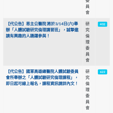
委
員
會
【代公告】恩主公醫院 將於3/14日(六)舉
研
402
辦「人體試驗研究倫理講習班」，誠摯邀
究
請有興趣的人踴躍參與！
倫
理
委
員
會
【代公告】國軍高雄總醫院人體試驗委員
研
622
會所舉辦之「人體試驗研究倫理課程」，
究
即日起可線上報名，課程資訊請詳內文！
倫
理
委
員
會