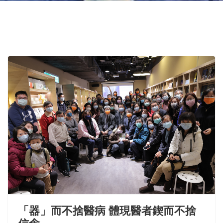
「器」而不捨醫病 體現醫者鍥而不捨