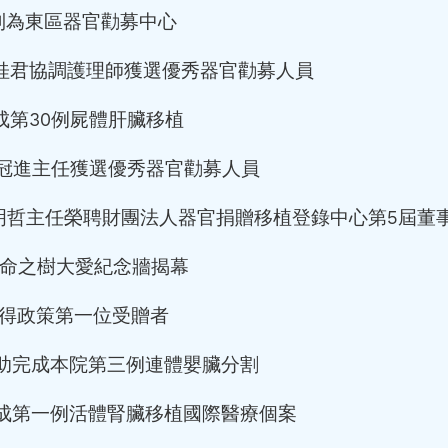
 改制為東區器官勸募中心
月 周桂君協調護理師獲選優秀器官勸募人員
完成第30例屍體肝臟移植
月 何冠進主任獲選優秀器官勸募人員
 李明哲主任榮聘財團法人器官捐贈移植登錄中心第5屆董
 生命之樹大愛紀念牆揭幕
 捨得政策第一位受贈者
 協助完成本院第三例連體嬰臟分割
 完成第一例活體腎臟移植國際醫療個案