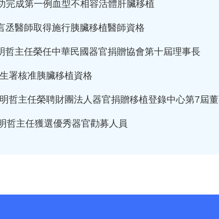
 成功完成第一例血型不相容活體肝臟移植
 陳言丞醫師取得施行胰臟移植醫師資格
 李明哲主任榮任中華民國器官捐贈協會第十屆理事長
 衛生署核准胰臟移植資格
月 李明哲主任榮聘財團法人器官捐贈移植登錄中心第7屆
月 李明哲主任獲選優秀器官勸募人員