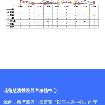
花蓮慈濟醫院器官移植中心
緣此，慈濟醫療志業落實『以病人為中心』的理