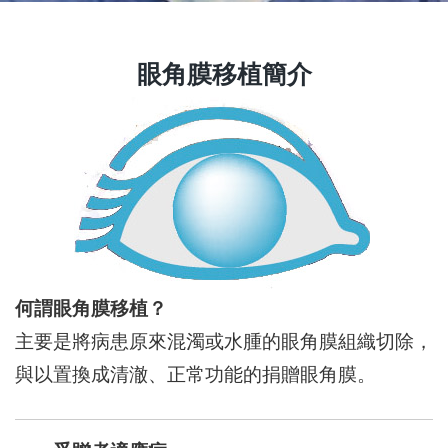
眼角膜移植簡介
何謂眼角膜移植？
主要是將病患原來混濁或水腫的眼角膜組織切除，
與以置換成清澈、正常功能的捐贈眼角膜。