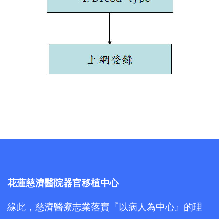
花蓮慈濟醫院器官移植中心
緣此，慈濟醫療志業落實『以病人為中心』的理