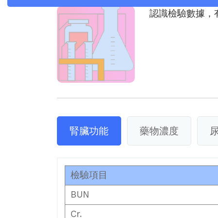
認識檢驗數據，
腎臟功能
藥物濃度
檢驗項目
BUN
Cr.