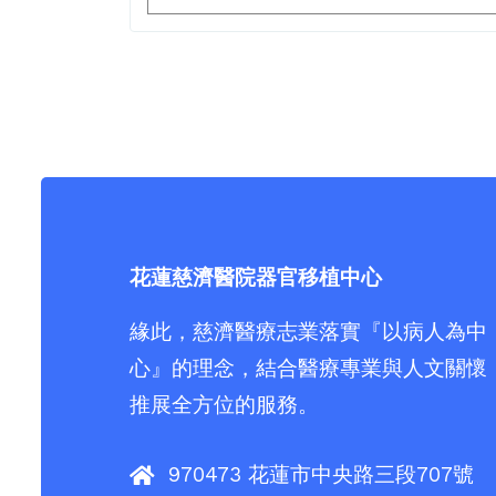
花蓮慈濟醫院器官移植中心
緣此，慈濟醫療志業落實『以病人為中
心』的理念，結合醫療專業與人文關懷
推展全方位的服務。
970473 花蓮市中央路三段707號