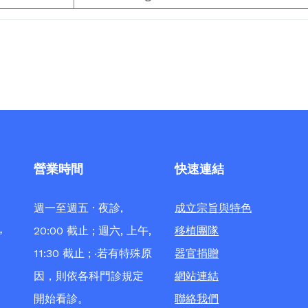
營業時間
快速連結
週一至週五 · 夜診,
成立宗旨與特色
，
20:00 截止 ; 週六, 上午,
移植團隊
11:30 截止 ; ‧若有特殊原
器官捐贈
因，則依各科門診規定
網站連結
開始看診。
聯絡我們