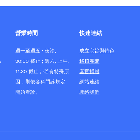
營業時間
快速連結
週一至週五 · 夜診,
成立宗旨與特色
，
20:00 截止 ; 週六, 上午,
移植團隊
11:30 截止 ; ‧若有特殊原
器官捐贈
因，則依各科門診規定
網站連結
開始看診。
聯絡我們