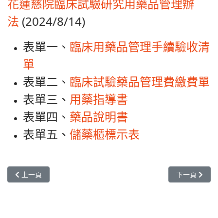
花蓮慈院臨床試驗研究用藥品管理辦
榮譽榜
法
(2024/8/14)
醫療團隊(all)文章對應模組
表單一、
臨床用藥品管理手續驗收清
藥委會公告
單
表單二、
臨床試驗藥品管理費繳費單
表單三、
用藥指導書
表單四、
藥品說明書
表單五、
儲藥櫃標示表
上一篇文章: 溫濕度監控記錄
下一篇文章: 
上一頁
下一頁