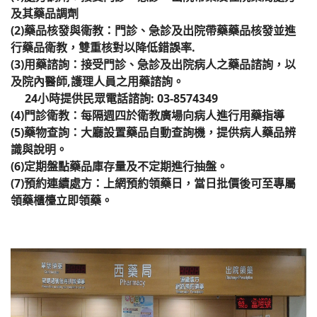
及其藥品調劑
榮譽榜
(2)藥品核發與衛教：門診、急診及出院帶藥藥品核發並進
行藥品衛教，雙重核對以降低錯誤率.
醫療團隊(all)文章對應模組
(3)用藥諮詢：接受門診、急診及出院病人之藥品諮詢，以
及院內醫師,護理人員之用藥諮詢。
藥委會公告
24小時提供民眾電話諮詢: 03-8574349
(4)門診衛教：每隔週四於衛教廣場向病人進行用藥指導
(5)藥物查詢：大廳設置藥品自動查詢機，提供病人藥品辨
識與說明。
(6)定期盤點藥品庫存量及不定期進行抽盤。
(7)預約連續處方：上網預約領藥日，當日批價後可至專屬
領藥櫃檯立即領藥。