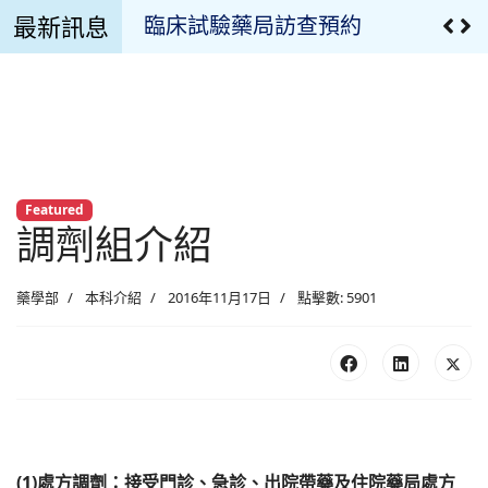
最新訊息
臨床試驗藥局訪查預約
溫濕度監控設備校正報告
溫濕度監控記錄
臨床試驗用藥管理申請文件
Featured
調劑組介紹
最新公告
疫苗專區
藥學部
本科介紹
2016年11月17日
點擊數: 5901
最新消息
慈濟藥訊
藥品異動
(1)處方調劑：接受門診、急診、出院帶藥及住院藥局處方