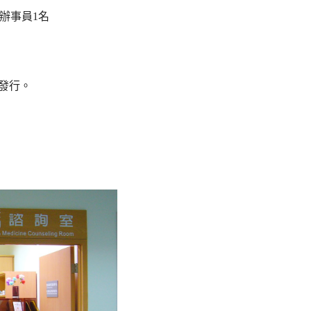
、辦事員
1
名
發行。