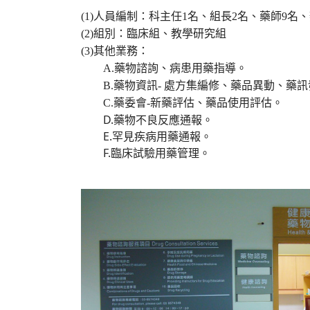
(1)
人員編制：科主任
1
名、組長
2
名、藥師9名
(2)
組別：臨床組、教學研究組
(3)其他業務：
A.藥物諮詢、病患用藥指導。
B.藥物資訊- 處方集編修、藥品異動、藥訊
C.藥委會
-新藥評估、藥品使用評估
。
D.藥物不良反應通報。
E.罕見疾病用藥通報。
F.臨床試驗用藥管理。