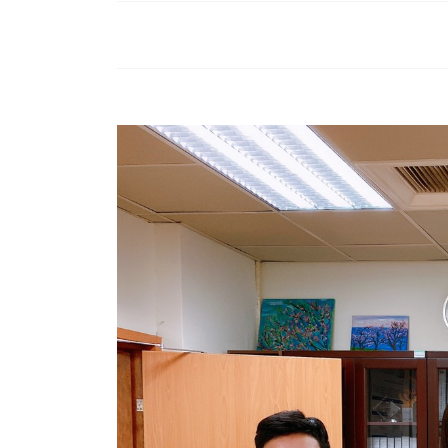
慈濟藥訊
藥品異動
榮譽榜
醫療團隊(
藥委會公