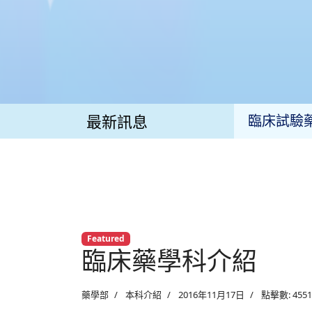
醫療團隊(
藥委會公
臨床試驗
最新訊息
溫濕度監
溫濕度監
臨床試驗
最新公告
Featured
臨床藥學科介紹
疫苗專區
最新消息
藥學部
本科介紹
2016年11月17日
點擊數: 4551